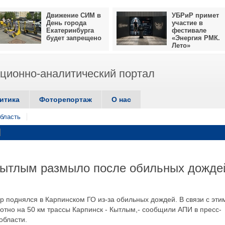
Движение СИМ в
УБРиР примет
День города
участие в
Екатеринбурга
фестивале
будет запрещено
«Энергия РМК.
Лето»
ионно-аналитический портал
итика
Фоторепортаж
О нас
бласть
 Кытлым размыло после обильных дожде
р поднялся в Карпинском ГО из-за обильных дождей. В связи с эти
лотно на 50 км трассы Карпинск - Кытлым,- сообщили АПИ в пресс-
области.