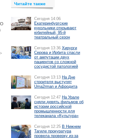
Читайте также
Сегодня 14:06
Екатеринбургские
ГО
кукольники открывают
й
юбилейный, 95-й
театральный сезон
Сегодня 13:36
Хирурги
-
Серова и Ирбита спасли
от ампутации двух
пациентов со сложной
сосудистой патологией
Сегодня 13:13
На Дне
строителя выступят
Uma2rman и Афродита
Сегодня 12:47
На Урале
сняли девять фильмов об
истории российской
промышленности для
телеканала «Культура»
Сегодня 12:25
В Нижнем
Тагиле прокуратура
провела проверку из-за