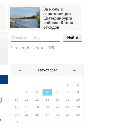
За июль с
акватории рек
Екатеринбурга
собрано 6 тонн
отходов
Четверг, 6 августа 2026
АВГУСТ 2026
ПН
ВТ
СР
ЧТ
ПТ
СБ
ВС
1
2
3
4
5
6
7
8
9
й
10
11
12
13
14
15
16
17
18
19
20
21
22
23
24
25
26
27
28
29
30
м
31