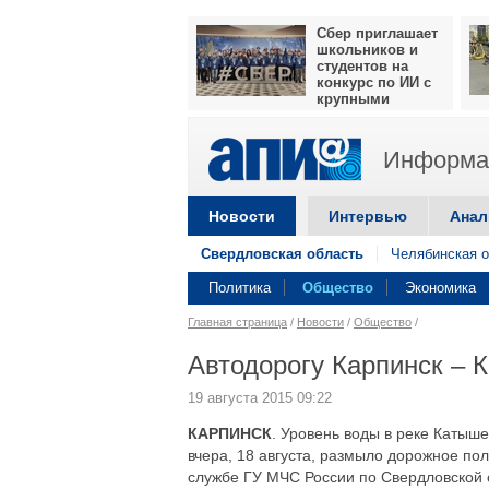
Сбер приглашает
школьников и
студентов на
конкурс по ИИ с
крупными
призами
Информац
Новости
Интервью
Анал
Свердловская область
Челябинская о
Политика
Общество
Экономика
Главная страница
/
Новости
/
Общество
/
Автодорогу Карпинск –
19 августа 2015 09:22
КАРПИНСК
. Уровень воды в реке Катыше
вчера, 18 августа, размыло дорожное по
службе ГУ МЧС России по Свердловской 