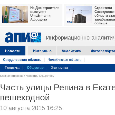
На Дне строителя
Строители
выступят
Свердловск
Uma2rman и
области ста
Афродита
зарабатыва
больше
Информационно-аналитич
Новости
Интервью
Аналитика
Фоторепорт
Свердловская область
Челябинская область
Политика
Общество
Экономика
Главная страница
/
Новости
/
Общество
/
Часть улицы Репина в Екат
пешеходной
10 августа 2015 16:25