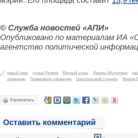
мэрии. Его площадь составит
13,9 ге
© Служба новостей «АПИ»
Опубликовано по материалам ИА «
агентство политической информац
новый парк
улица Репина
Вечный огонь
Дворец Молодежи
па
движение
Трамвайное движение
Центральный стадион
Жером 
Распечатать
Оставить комментарий