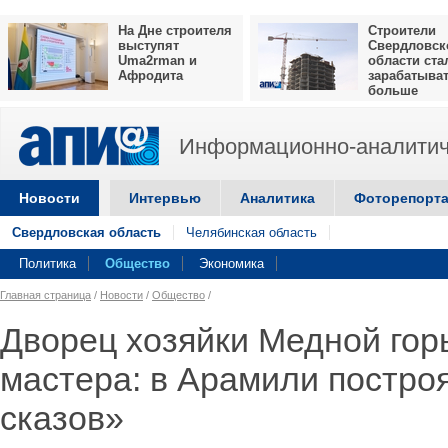
На Дне строителя
Строители
выступят
Свердловск
Uma2rman и
области ста
Афродита
зарабатыва
больше
Информационно-аналитич
Новости
Интервью
Аналитика
Фоторепорт
Свердловская область
Челябинская область
Политика
Общество
Экономика
Главная страница
/
Новости
/
Общество
/
Дворец хозяйки Медной гор
мастера: в Арамили постро
сказов»