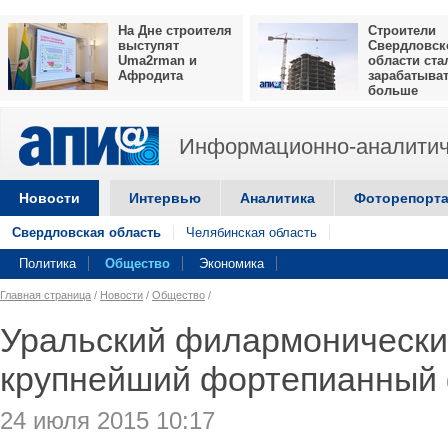
На Дне строителя
Строители
выступят
Свердловск
Uma2rman и
области ста
Афродита
зарабатыва
больше
Информационно-аналитич
Новости
Интервью
Аналитика
Фоторепорт
Свердловская область
Челябинская область
Политика
Общество
Экономика
Главная страница
/
Новости
/
Общество
/
Уральский филармонический
крупнейший фортепианный
24 июля 2015 10:17