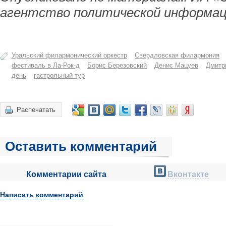
агентство политической информац
Уральский филармонический оркестр
Свердловская филармония
фестиваль в Лa-Рок-д
Борис Березовский
Денис Мацуев
Дмитр
день
гастрольный тур
Распечатать
Оставить комментарий
Комментарии сайта
Вконтакте
Написать комментарий