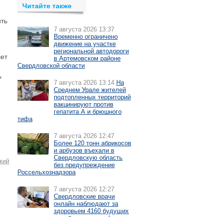
Читайте также
ить
7 августа 2026 13:37
Временно ограничено
движение на участке
региональной автодороги
шет
в Артемовском районе
Свердловской области
ь
7 августа 2026 13:14
На
Среднем Урале жителей
подтопленных территорий
вакцинируют против
гепатита А и брюшного
тифа
7 августа 2026 12:47
Более 120 тонн абрикосов
и арбузов въехали в
Свердловскую область
кий
без предупреждение
Россельхознадзора
7 августа 2026 12:27
Свердловские врачи
онлайн наблюдают за
здоровьем 4160 будущих