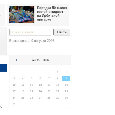
Порядка 50 тысяч
гостей ожидают
о
на Ирбитской
ярмарке
Воскресенье, 9 августа 2026
АВГУСТ 2026
ПН
ВТ
СР
ЧТ
ПТ
СБ
ВС
1
2
3
4
5
6
7
8
9
10
11
12
13
14
15
16
17
18
19
20
21
22
23
24
25
26
27
28
29
30
31
о