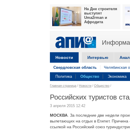
На Дне строителя
выступят
Uma2rman и
Афродита
Информац
Новости
Интервью
Анал
Свердловская область
Челябинская о
Политика
Общество
Экономика
Главная страница
/
Новости
/
Общество
/
Российских туристов ста
3 апреля 2015 12:42
МОСКВА
. За последние две недели прои
вылетающих на отдых в Египет. Причина 
ссылкой на Российский союз туриндустри