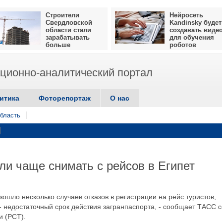
Строители
Нейросеть
Свердловской
Kandinsky будет
области стали
создавать виде
зарабатывать
для обучения
больше
роботов
ионно-аналитический портал
итика
Фоторепортаж
О нас
бласть
ли чаще снимать с рейсов в Египет
зошло несколько случаев отказов в регистрации на рейс туристов,
- недостаточный срок действия загранпаспорта, - сообщает ТАСС с
и (РСТ).