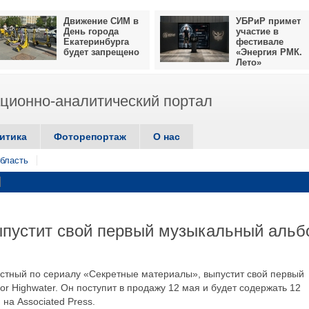
Движение СИМ в
УБРиР примет
День города
участие в
Екатеринбурга
фестивале
будет запрещено
«Энергия РМК.
Лето»
ионно-аналитический портал
итика
Фоторепортаж
О нас
бласть
ыпустит свой первый музыкальный альб
вестный по сериалу «Секретные материалы», выпустит свой первый
r Highwater. Он поступит в продажу 12 мая и будет содержать 12
 на Associated Press.