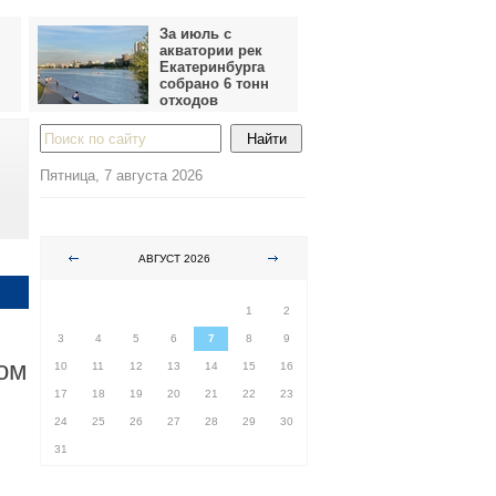
За июль с
акватории рек
Екатеринбурга
собрано 6 тонн
отходов
Пятница, 7 августа 2026
АВГУСТ 2026
ПН
ВТ
СР
ЧТ
ПТ
СБ
ВС
1
2
3
4
5
6
7
8
9
ом
10
11
12
13
14
15
16
17
18
19
20
21
22
23
24
25
26
27
28
29
30
31