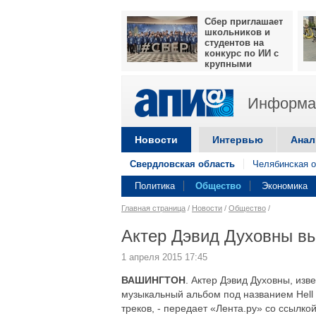
Сбер приглашает
школьников и
студентов на
конкурс по ИИ с
крупными
призами
Информац
Новости
Интервью
Анал
Свердловская область
Челябинская о
Политика
Общество
Экономика
Главная страница
/
Новости
/
Общество
/
Актер Дэвид Духовны в
1 апреля 2015 17:45
ВАШИНГТОН
. Актер Дэвид Духовны, из
музыкальный альбом под названием Hell o
треков, - передает «Лента.ру» со ссылкой