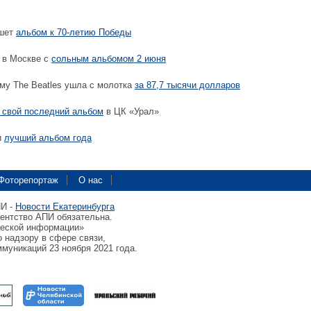
ишет
альбом к 70-летию Победы
 в Москве с
сольным альбомом 2 июня
му The Beatles ушла с молотка
за 87,7 тысячи долларов
 свой последний альбом
в ЦК «Урал»
и
лучший альбом года
Фоторепортаж
О нас
ПИ -
Новости Екатеринбурга
гентство АПИ обязательна.
ческой информации»
 надзору в сфере связи,
муникаций 23 ноября 2021 года.