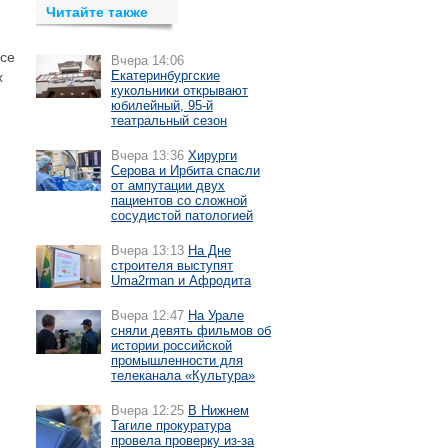
Читайте также
все
Вчера 14:06
Екатеринбургские
х
кукольники открывают
юбилейный, 95-й
театральный сезон
Вчера 13:36
Хирурги
Серова и Ирбита спасли
от ампутации двух
пациентов со сложной
сосудистой патологией
Вчера 13:13
На Дне
строителя выступят
Uma2rman и Афродита
Вчера 12:47
На Урале
сняли девять фильмов об
истории российской
промышленности для
телеканала «Культура»
Вчера 12:25
В Нижнем
Тагиле прокуратура
провела проверку из-за