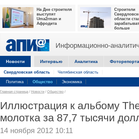
На Дне строителя
Строители
выступят
Свердловск
Uma2rman и
области ста
Афродита
зарабатыва
больше
Информационно-аналитич
Новости
Интервью
Аналитика
Фоторепорт
Свердловская область
Челябинская область
Политика
Общество
Экономика
Главная страница
/
Новости
/
Общество
/
Иллюстрация к альбому The
молотка за 87,7 тысячи дол
14 ноября 2012 10:11