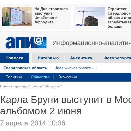
На Дне строителя
Строители
выступят
Свердловск
Uma2rman и
области ста
Афродита
зарабатыва
больше
Информационно-аналитич
Новости
Интервью
Аналитика
Фоторепорт
Свердловская область
Челябинская область
Политика
Общество
Экономика
Главная страница
/
Новости
/
Общество
/
Карла Бруни выступит в Мо
альбомом 2 июня
7 апреля 2014 10:36