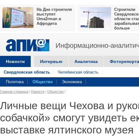
На Дне строителя
Строители
выступят
Свердловск
Uma2rman и
области ста
Афродита
зарабатыва
больше
Информационно-аналитич
Новости
Интервью
Аналитика
Фоторепорт
Свердловская область
Челябинская область
Политика
Общество
Экономика
Главная страница
/
Новости
/
Общество
/
Личные вещи Чехова и руко
собачкой» смогут увидеть 
выставке ялтинского музея