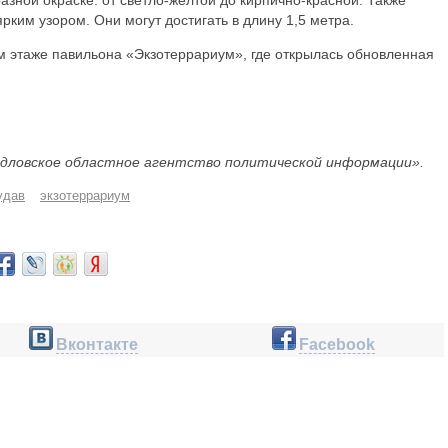
азной окраске: от светло-желтой до кирпично-красной. Также
рким узором. Они могут достигать в длину 1,5 метра.
м этаже павильона «Экзотеррариум», где открылась обновленная
дловское областное агентство политической информации».
удав
экзотеррариум
Вконтакте
Facebook