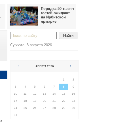
Порядка 50 тысяч
гостей ожидают
о
на Ирбитской
ярмарке
Суббота, 8 августа 2026
АВГУСТ 2026
ПН
ВТ
СР
ЧТ
ПТ
СБ
ВС
1
2
3
4
5
6
7
8
9
10
11
12
13
14
15
16
17
18
19
20
21
22
23
24
25
26
27
28
29
30
31
их