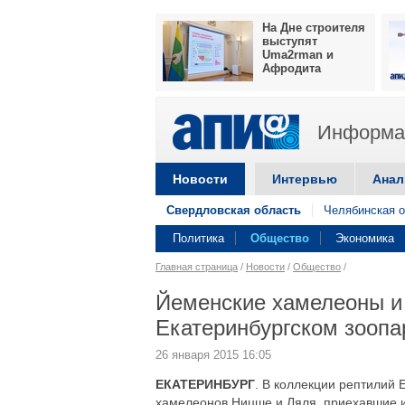
На Дне строителя
выступят
Uma2rman и
Афродита
Информац
Новости
Интервью
Анал
Свердловская область
Челябинская о
Политика
Общество
Экономика
Главная страница
/
Новости
/
Общество
/
Йеменские хамелеоны и 
Екатеринбургском зоопа
26 января 2015 16:05
ЕКАТЕРИНБУРГ
. В коллекции рептилий 
хамелеонов Ницше и Ляля, приехавшие и