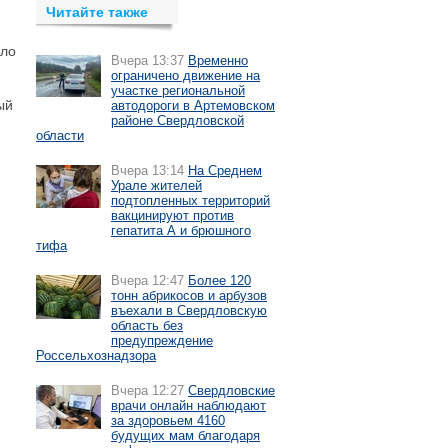
Читайте также
ыло
Вчера 13:37
Временно
ограничено движение на
участке региональной
ый
автодороги в Артемовском
районе Свердловской
области
Вчера 13:14
На Среднем
Урале жителей
подтопленных территорий
вакцинируют против
гепатита А и брюшного
тифа
Вчера 12:47
Более 120
тонн абрикосов и арбузов
въехали в Свердловскую
область без
предупреждение
Россельхознадзора
Вчера 12:27
Свердловские
врачи онлайн наблюдают
за здоровьем 4160
будущих мам благодаря