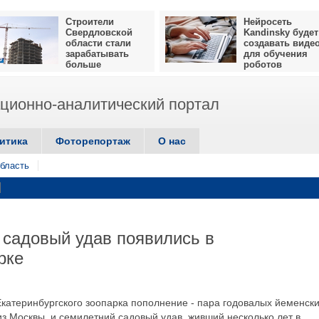
Строители
Нейросеть
Свердловской
Kandinsky будет
области стали
создавать виде
зарабатывать
для обучения
больше
роботов
ионно-аналитический портал
итика
Фоторепортаж
О нас
бласть
садовый удав появились в
рке
Екатеринбургского зоопарка пополнение - пара годовалых йеменск
з Москвы, и семилетний садовый удав, живший несколько лет в