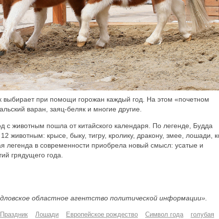
к выбирает при помощи горожан каждый год. На этом «почетном
альский варан, заяц-беляк и многие другие.
 с животным пошла от китайского календаря. По легенде, Будда
12 животным: крысе, быку, тигру, кролику, дракону, змее, лошади, к
вая легенда в современности приобрела новый смысл: усатые и
ий грядущего года.
дловское областное агентство политической информации».
Праздник
Лошади
Европейское рождество
Символ года
голубая