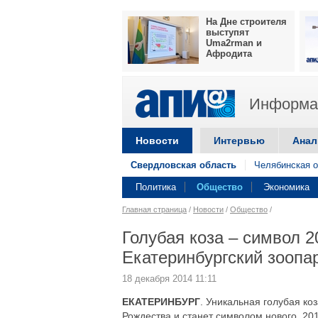
На Дне строителя
выступят
Uma2rman и
Афродита
Информац
Новости
Интервью
Анал
Свердловская область
Челябинская о
Политика
Общество
Экономика
Главная страница
/
Новости
/
Общество
/
Голубая коза – символ 2
Екатеринбургский зоопа
18 декабря 2014 11:11
ЕКАТЕРИНБУРГ
. Уникальная голубая ко
Рождества и станет символом нового, 20