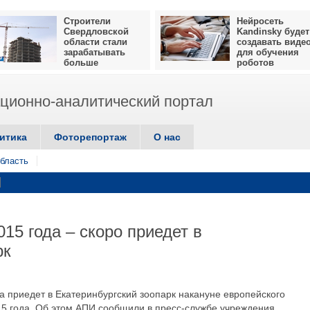
Строители
Нейросеть
Свердловской
Kandinsky будет
области стали
создавать виде
зарабатывать
для обучения
больше
роботов
ионно-аналитический портал
итика
Фоторепортаж
О нас
бласть
015 года – скоро приедет в
рк
за приедет в Екатеринбургский зоопарк накануне европейского
15 года. Об этом АПИ сообщили в пресс-службе учреждения.