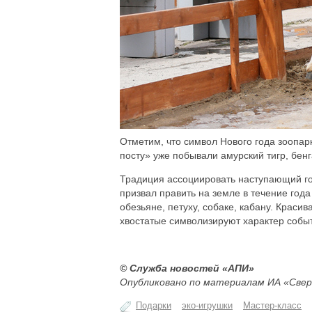
Отметим, что символ Нового года зоопар
посту» уже побывали амурский тигр, бенг
Традиция ассоциировать наступающий год
призвал править на земле в течение года 
обезьяне, петуху, собаке, кабану. Краси
хвостатые символизируют характер событ
© Служба новостей «АПИ»
Опубликовано по материалам ИА «Свер
Подарки
эко-игрушки
Мастер-класс