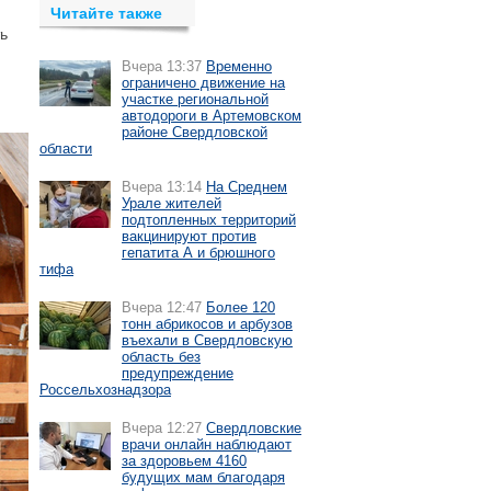
Читайте также
ь
Вчера 13:37
Временно
ограничено движение на
участке региональной
автодороги в Артемовском
районе Свердловской
области
Вчера 13:14
На Среднем
Урале жителей
подтопленных территорий
вакцинируют против
гепатита А и брюшного
тифа
Вчера 12:47
Более 120
тонн абрикосов и арбузов
въехали в Свердловскую
область без
предупреждение
Россельхознадзора
Вчера 12:27
Свердловские
врачи онлайн наблюдают
за здоровьем 4160
будущих мам благодаря