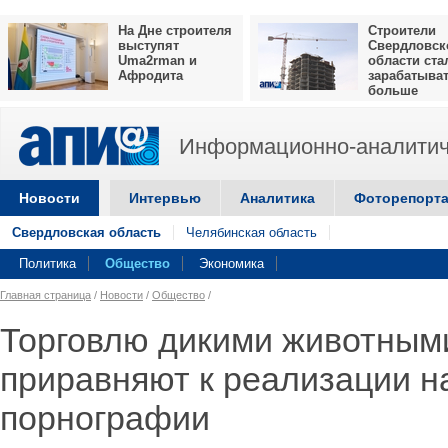
На Дне строителя
Строители
выступят
Свердловск
Uma2rman и
области ста
Афродита
зарабатыва
больше
Информационно-аналитич
Новости
Интервью
Аналитика
Фоторепорт
Свердловская область
Челябинская область
Политика
Общество
Экономика
Главная страница
/
Новости
/
Общество
/
Торговлю дикими животными
приравняют к реализации н
порнографии