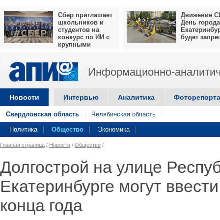
Сбер приглашает
Движение С
школьников и
День города
студентов на
Екатеринбу
конкурс по ИИ с
будет запр
крупными
призами
Информационно-аналитич
Новости
Интервью
Аналитика
Фоторепорт
Свердловская область
Челябинская область
Политика
Общество
Экономика
Главная страница
/
Новости
/
Общество
/
Долгострой на улице Респу
Екатеринбурге могут ввести
конца года