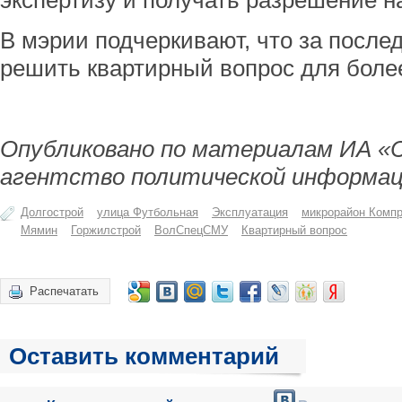
экспертизу и получать разрешение н
В мэрии подчеркивают, что за после
решить квартирный вопрос для более
Опубликовано по материалам ИА «
агентство политической информац
Долгострой
улица Футбольная
Эксплуатация
микрорайон Комп
Мямин
Горжилстрой
ВолСпецСМУ
Квартирный вопрос
Распечатать
Оставить комментарий