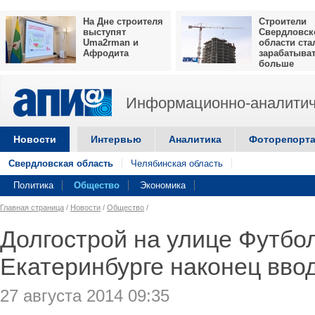
На Дне строителя
Строители
выступят
Свердловск
Uma2rman и
области ста
Афродита
зарабатыва
больше
Информационно-аналитич
Новости
Интервью
Аналитика
Фоторепорт
Свердловская область
Челябинская область
Политика
Общество
Экономика
Главная страница
/
Новости
/
Общество
/
Долгострой на улице Футбо
Екатеринбурге наконец вво
27 августа 2014 09:35