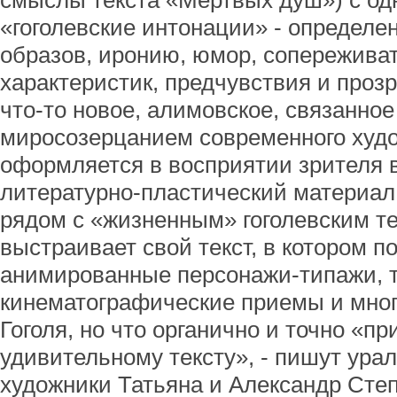
смыслы текста «Мертвых душ») с од
«гоголевские интонации» - определен
образов, иронию, юмор, сопереживат
характеристик, предчувствия и прозр
что-то новое, алимовское, связанное
миросозерцанием современного худо
оформляется в восприятии зрителя 
литературно-пластический материал,
рядом с «жизненным» гоголевским т
выстраивает свой текст, в котором п
анимированные персонажи-типажи, 
кинематографические приемы и много
Гоголя, но что органично и точно «пр
удивительному тексту», - пишут ура
художники Татьяна и Александр Сте