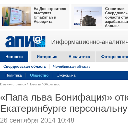
На Дне строителя
Строители
выступят
Свердловск
Uma2rman и
области ста
Афродита
зарабатыва
больше
Информационно-аналитич
Новости
Интервью
Аналитика
Фоторепорт
Свердловская область
Челябинская область
Политика
Общество
Экономика
Главная страница
/
Новости
/
Общество
/
«Папа льва Бонифация» отк
Екатеринбурге персональну
26 сентября 2014 10:48