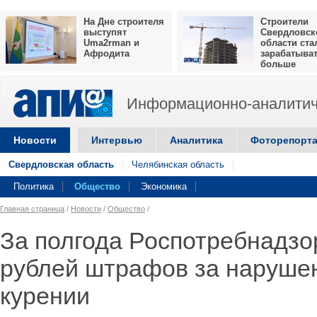
На Дне строителя
Строители
выступят
Свердловск
Uma2rman и
области ста
Афродита
зарабатыва
больше
Информационно-аналитич
Новости
Интервью
Аналитика
Фоторепорт
Свердловская область
Челябинская область
Политика
Общество
Экономика
Главная страница
/
Новости
/
Общество
/
За полгода Роспотребнадзо
рублей штрафов за нарушен
курении