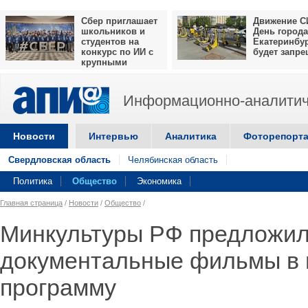
Сбер приглашает
Движение С
школьников и
День города
студентов на
Екатеринбу
конкурс по ИИ с
будет запр
крупными
призами
Информационно-аналитич
Новости
Интервью
Аналитика
Фоторепорт
Свердловская область
Челябинская область
Политика
Общество
Экономика
Главная страница
/
Новости
/
Общество
/
Минкультуры РФ предложил
документальные фильмы в
программу