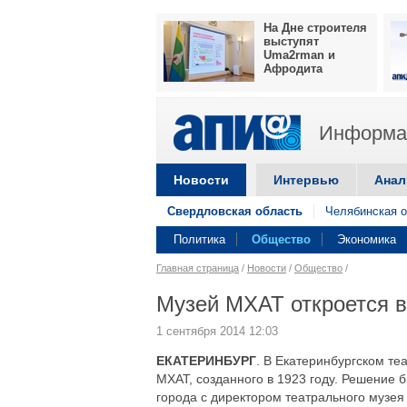
На Дне строителя
выступят
Uma2rman и
Афродита
Информац
Новости
Интервью
Анал
Свердловская область
Челябинская о
Политика
Общество
Экономика
Главная страница
/
Новости
/
Общество
/
Музей МХАТ откроется в
1 сентября 2014 12:03
ЕКАТЕРИНБУРГ
. В Екатеринбургском те
МХАТ, созданного в 1923 году. Решение 
города с директором театрального музе