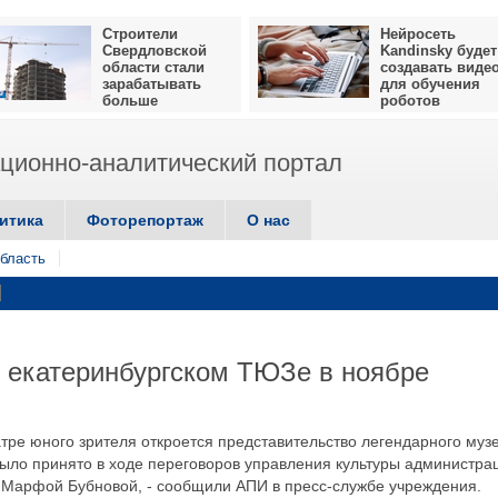
Строители
Нейросеть
Свердловской
Kandinsky будет
области стали
создавать виде
зарабатывать
для обучения
больше
роботов
ионно-аналитический портал
итика
Фоторепортаж
О нас
бласть
 екатеринбургском ТЮЗе в ноябре
атре юного зрителя откроется представительство легендарного муз
было принято в ходе переговоров управления культуры администра
я Марфой Бубновой, - сообщили АПИ в пресс-службе учреждения.