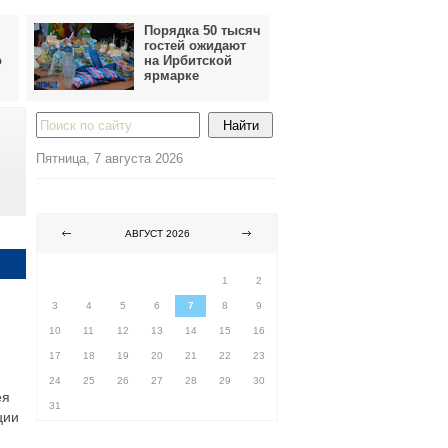
Порядка 50 тысяч
гостей ожидают
о
на Ирбитской
ярмарке
Пятница, 7 августа 2026
АВГУСТ 2026
ПН
ВТ
СР
ЧТ
ПТ
СБ
ВС
1
2
3
4
5
6
7
8
9
10
11
12
13
14
15
16
17
18
19
20
21
22
23
24
25
26
27
28
29
30
ея
31
ции