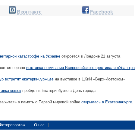
Вконтакте
Facebook
нитарной катастрофе на Украине
откроется в Лондоне 21 августа
роется первая
выставка-номинация Всероссийского фестиваля «Урал-гр
ур встретят екатеринбуржцев
на выставке в ЦКиИ «Верх-Исетском»
авка кошек
пройдет в Екатеринбурге в День города
забытая» в память о Первой мировой войне
открылась в Екатеринбурге.
Фоторепортаж
О нас