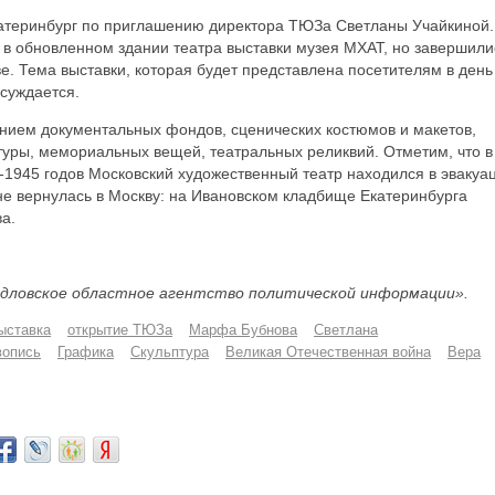
атеринбург по приглашению директора ТЮЗа Светланы Учайкиной.
в обновленном здании театра выставки музея МХАТ, но завершили
. Тема выставки, которая будет представлена посетителям в день
суждается.
ием документальных фондов, сценических костюмов и макетов,
туры, мемориальных вещей, театральных реликвий. Отметим, что в
-1945 годов Московский художественный театр находился в эвакуа
 не вернулась в Москву: на Ивановском кладбище Екатеринбурга
а.
дловское областное агентство политической информации».
ыставка
открытие ТЮЗа
Марфа Бубнова
Светлана
опись
Графика
Скульптура
Великая Отечественная война
Вера