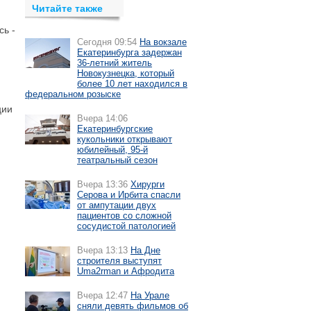
Читайте также
сь -
Сегодня 09:54
На вокзале
Екатеринбурга задержан
36-летний житель
Новокузнецка, который
более 10 лет находился в
федеральном розыске
ции
Вчера 14:06
Екатеринбургские
кукольники открывают
юбилейный, 95-й
театральный сезон
Вчера 13:36
Хирурги
Серова и Ирбита спасли
от ампутации двух
пациентов со сложной
сосудистой патологией
Вчера 13:13
На Дне
строителя выступят
Uma2rman и Афродита
Вчера 12:47
На Урале
сняли девять фильмов об