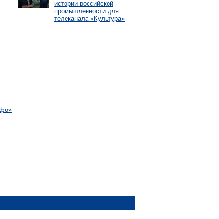
истории российской
промышленности для
телеканала «Культура»
афо»