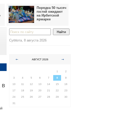
Порядка 50 тысяч
гостей ожидают
о
на Ирбитской
ярмарке
Суббота, 8 августа 2026
АВГУСТ 2026
ПН
ВТ
СР
ЧТ
ПТ
СБ
ВС
1
2
3
4
5
6
7
8
9
 в
10
11
12
13
14
15
16
17
18
19
20
21
22
23
24
25
26
27
28
29
30
31
ый