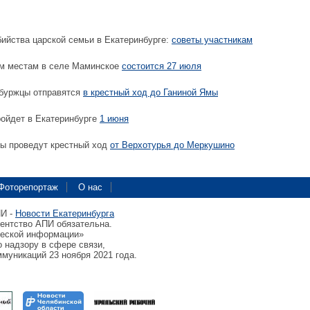
бийства царской семьи в Екатеринбурге:
советы участникам
м местам в селе Маминское
состоится 27 июля
нбуржцы отправятся
в крестный ход до Ганиной Ямы
ройдет в Екатеринбурге
1 июня
ы проведут крестный ход
от Верхотурья до Меркушино
Фоторепортаж
О нас
ПИ -
Новости Екатеринбурга
гентство АПИ обязательна.
ческой информации»
 надзору в сфере связи,
муникаций 23 ноября 2021 года.