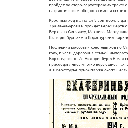
пройдет по старо-верхотурскому тракту 
патриотическом обществе имени святите
Крестный ход начнется 8 сентября, в де
Храма-на-Крови и пройдет через Верхню
Верхнюю Синячиху, Махнево, Меркушино 
Екатеринбургским и Верхотурским Кирил
Последний массовый крестный ход по Ста
году, в честь дарования семьей императ
Верхотурского. Из Екатеринбурга 6 мая 
присоединялись многие верующие. Так, в
а в Верхотурье прибыли уже около шести