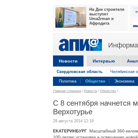
На Дне строителя
выступят
Uma2rman и
Афродита
Информац
Новости
Интервью
Анал
Свердловская область
Челябинская о
Политика
Общество
Экономика
Главная страница
/
Новости
/
Общество
/
С 8 сентября начнется м
Верхотурье
29 августа 2014 12:18
ЕКАТЕРИНБУРГ
. Масштабный 360-килом
100-летию установки и освящению новой