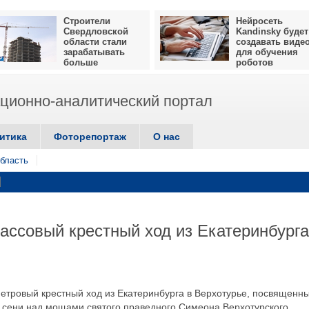
Строители
Нейросеть
Свердловской
Kandinsky будет
области стали
создавать виде
зарабатывать
для обучения
больше
роботов
ионно-аналитический портал
итика
Фоторепортаж
О нас
бласть
ассовый крестный ход из Екатеринбурга
етровый крестный ход из Екатеринбурга в Верхотурье, посвященн
 сени над мощами святого праведного Симеона Верхотурского,