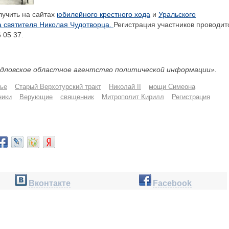
учить на сайтах
юбилейного крестного хода
и
Уральского
а святителя Николая Чудотворца.
Регистрация участников проводит
 05 37.
дловское областное агентство политической информации».
ье
Старый Верхотурский тракт
Николай II
мощи Симеона
ники
Верующие
священник
Митрополит Кирилл
Регистрация
Вконтакте
Facebook