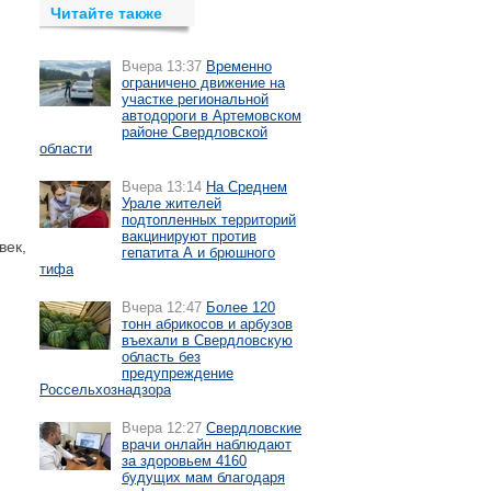
Читайте также
Вчера 13:37
Временно
ограничено движение на
участке региональной
автодороги в Артемовском
районе Свердловской
области
Вчера 13:14
На Среднем
Урале жителей
подтопленных территорий
вакцинируют против
век,
гепатита А и брюшного
тифа
Вчера 12:47
Более 120
тонн абрикосов и арбузов
въехали в Свердловскую
область без
предупреждение
Россельхознадзора
Вчера 12:27
Свердловские
врачи онлайн наблюдают
за здоровьем 4160
будущих мам благодаря