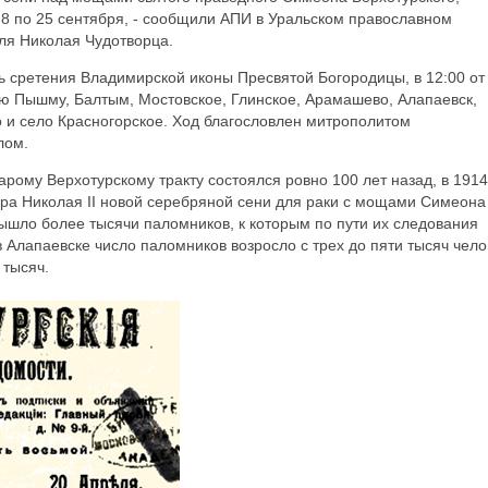
с 8 по 25 сентября, - сообщили АПИ в Уральском православном
ля Николая Чудотворца.
нь сретения Владимирской иконы Пресвятой Богородицы, в 12:00 от
ю Пышму, Балтым, Мостовское, Глинское, Арамашево, Алапаевск,
и село Красногорское. Ход благословлен митрополитом
лом.
рому Верхотурскому тракту состоялся ровно 100 лет назад, в 1914
ора Николая II новой серебряной сени для раки с мощами Симеона
вышло более тысячи паломников, к которым по пути их следования
 Алапаевске число паломников возросло с трех до пяти тысяч чело
 тысяч.