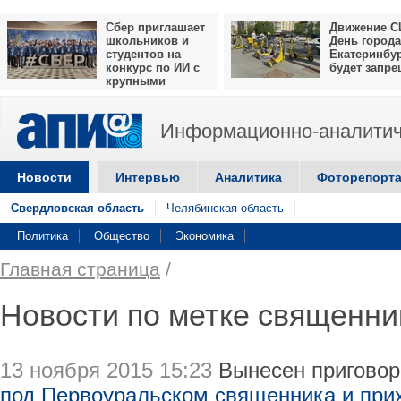
Сбер приглашает
Движение С
школьников и
День города
студентов на
Екатеринбу
конкурс по ИИ с
будет запр
крупными
призами
Информационно-аналитич
Новости
Интервью
Аналитика
Фоторепорт
Свердловская область
Челябинская область
Политика
Общество
Экономика
Главная страница
/
Новости по метке священни
13 ноября 2015 15:23
Вынесен приговор 
под Первоуральском священника и при