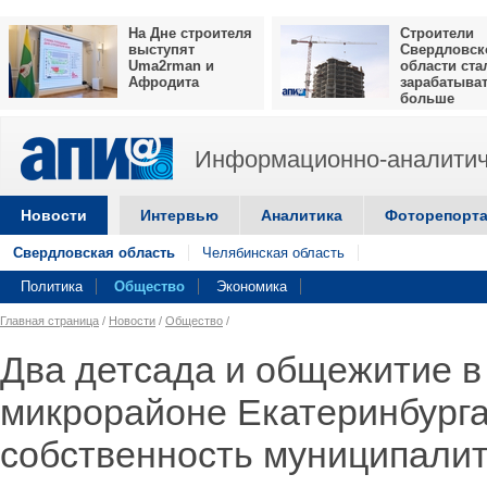
На Дне строителя
Строители
выступят
Свердловск
Uma2rman и
области ста
Афродита
зарабатыва
больше
Информационно-аналитич
Новости
Интервью
Аналитика
Фоторепорт
Свердловская область
Челябинская область
Политика
Общество
Экономика
Главная страница
/
Новости
/
Общество
/
Два детсада и общежитие в
микрорайоне Екатеринбурга
собственность муниципали