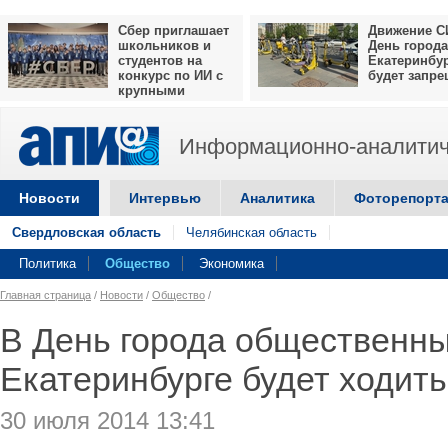
Сбер приглашает
Движение С
школьников и
День города
студентов на
Екатеринбу
конкурс по ИИ с
будет запр
крупными
призами
Информационно-аналитич
Новости
Интервью
Аналитика
Фоторепорт
Свердловская область
Челябинская область
Политика
Общество
Экономика
Главная страница
/
Новости
/
Общество
/
В День города общественны
Екатеринбурге будет ходить
30 июля 2014 13:41