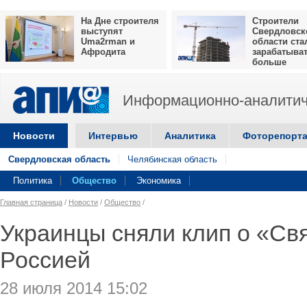
На Дне строителя
Строители
выступят
Свердловск
Uma2rman и
области ста
Афродита
зарабатыва
больше
Информационно-аналитич
Новости
Интервью
Аналитика
Фоторепорт
Свердловская область
Челябинская область
Политика
Общество
Экономика
Главная страница
/
Новости
/
Общество
/
Украинцы сняли клип о «Св
Россией
28 июля 2014 15:02