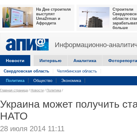
На Дне строителя
Строители
выступят
Свердловск
Uma2rman и
области ста
Афродита
зарабатыва
больше
Информационно-аналитич
Новости
Интервью
Аналитика
Фоторепорт
Свердловская область
Челябинская область
Политика
Общество
Экономика
Главная страница
/
Новости
/
Политика
/
Украина может получить ст
НАТО
28 июля 2014 11:11