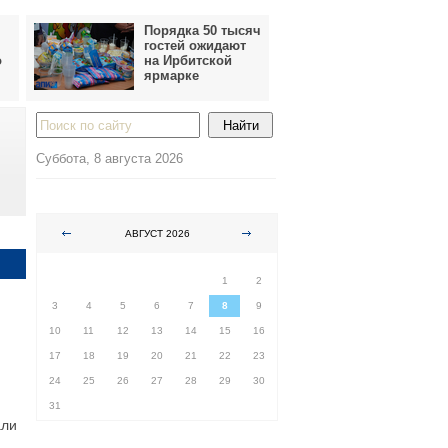
Порядка 50 тысяч
гостей ожидают
о
на Ирбитской
ярмарке
Суббота, 8 августа 2026
АВГУСТ 2026
ПН
ВТ
СР
ЧТ
ПТ
СБ
ВС
1
2
3
4
5
6
7
8
9
10
11
12
13
14
15
16
17
18
19
20
21
22
23
24
25
26
27
28
29
30
31
али