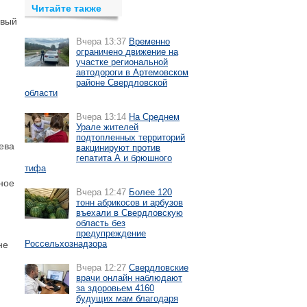
Читайте также
рвый
Вчера 13:37
Временно
ограничено движение на
участке региональной
автодороги в Артемовском
районе Свердловской
области
Вчера 13:14
На Среднем
Урале жителей
подтопленных территорий
ева
вакцинируют против
гепатита А и брюшного
тифа
ное
Вчера 12:47
Более 120
тонн абрикосов и арбузов
въехали в Свердловскую
область без
предупреждение
Россельхознадзора
не
Вчера 12:27
Свердловские
врачи онлайн наблюдают
за здоровьем 4160
будущих мам благодаря