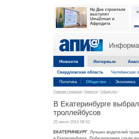
На Дне строителя
выступят
Uma2rman и
Афродита
Информац
Новости
Интервью
Анал
Свердловская область
Челябинская о
Политика
Общество
Экономика
Главная страница
/
Новости
/
Общество
/
В Екатеринбурге выбрал
троллейбусов
25 июля 2014 09:52
ЕКАТЕРИНБУРГ
. Лучших водителей трам
в Екатеринбурге. Победителями стали 