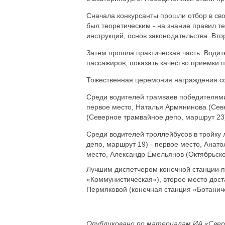
Сначала конкурсанты прошли отбор в св
был теоретическим - на знание правил т
инструкций, основ законодательства. Вт
Затем прошла практическая часть. Води
пассажиров, показать качество приемки 
Тожественная церемония награждения со
Среди водителей трамваев победителями
первое место, Наталья Армянинова (Севе
(Северное трамвайное депо, маршрут 23)
Среди водителей троллейбусов в тройку
депо, маршрут 19) - первое место, Анат
место, Александр Емельянов (Октябрьско
Лучшим диспетчером конечной станции п
«Коммунистическая»), второе место дос
Пермяковой (конечная станция «Ботанич
Опубликовано по материалам ИА «Свер