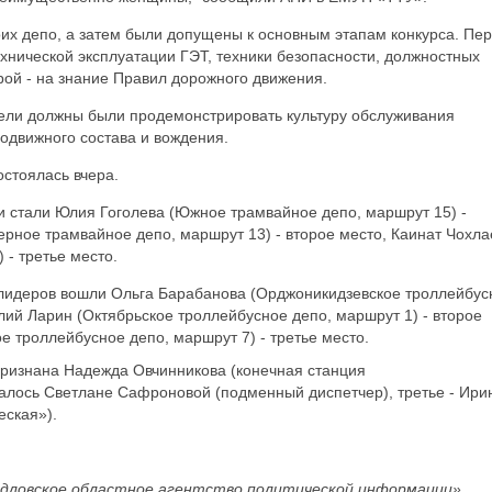
оих депо, а затем были допущены к основным этапам конкурса. Пе
ехнической эксплуатации ГЭТ, техники безопасности, должностных
орой - на знание Правил дорожного движения.
тели должны были продемонстрировать культуру обслуживания
подвижного состава и вождения.
стоялась вчера.
 стали Юлия Гоголева (Южное трамвайное депо, маршрут 15) -
рное трамвайное депо, маршрут 13) - второе место, Каинат Чохла
 - третье место.
 лидеров вошли Ольга Барабанова (Орджоникидзевское троллейбус
олий Ларин (Октябрьское троллейбусное депо, маршрут 1) - второе
е троллейбусное депо, маршрут 7) - третье место.
ризнана Надежда Овчинникова (конечная станция
талось Светлане Сафроновой (подменный диспетчер), третье - Ири
еская»).
дловское областное агентство политической информации».