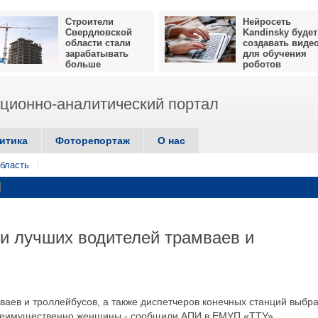
Строители
Нейросеть
Свердловской
Kandinsky будет
области стали
создавать виде
зарабатывать
для обучения
больше
роботов
ионно-аналитический портал
итика
Фоторепортаж
О нас
бласть
и лучших водителей трамваев и
ваев и троллейбусов, а также диспетчеров конечных станций выбр
преимущественно женщины,- сообщили АПИ в ЕМУП «ТТУ».