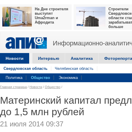
На Дне строителя
Строители
выступят
Свердловск
Uma2rman и
области ста
Афродита
зарабатыва
больше
Информационно-аналитич
Новости
Интервью
Аналитика
Фоторепорт
Свердловская область
Челябинская область
Политика
Общество
Экономика
Главная страница
/
Новости
/
Общество
/
Материнский капитал предл
до 1,5 млн рублей
21 июля 2014 09:37