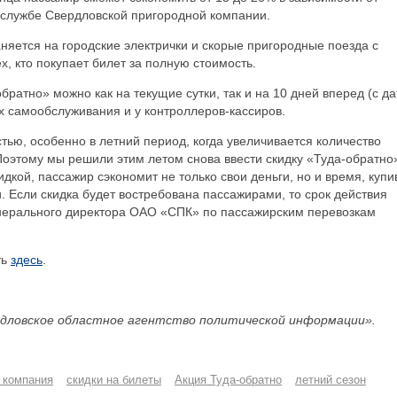
-службе Свердловской пригородной компании.
аняется на городские электрички и скорые пригородные поезда с
х, кто покупает билет за полную стоимость.
братно» можно как на текущие сутки, так и на 10 дней вперед (с д
ах самообслуживания и у контроллеров-кассиров.
ью, особенно в летний период, когда увеличивается количество
оэтому мы решили этим летом снова ввести скидку «Туда-обратно
дкой, пассажир сэкономит не только свои деньги, но и время, купи
. Если скидка будет востребована пассажирами, то срок действия
генерального директора ОАО «СПК» по пассажирским перевозкам
ть
здесь
.
дловское областное агентство политической информации».
 компания
скидки на билеты
Акция Туда-обратно
летний сезон