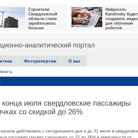
Строители
Нейросеть
Свердловской
Kandinsky будет
области стали
создавать виде
зарабатывать
для обучения
больше
роботов
ионно-аналитический портал
итика
Фоторепортаж
О нас
бласть
о конца июля свердловские пассажиры
ичках со скидкой до 26%
 начала действовать с сегодняшнего дня и до 31 июля в свердловс
онца пассажир сможет сэкономить от 15 до 26% в зависимости от