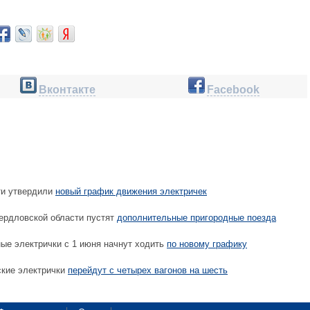
Вконтакте
Facebook
ти утвердили
новый график движения электричек
ердловской области пустят
дополнительные пригородные поезда
ые электрички с 1 июня начнут ходить
по новому графику
ские электрички
перейдут с четырех вагонов на шесть