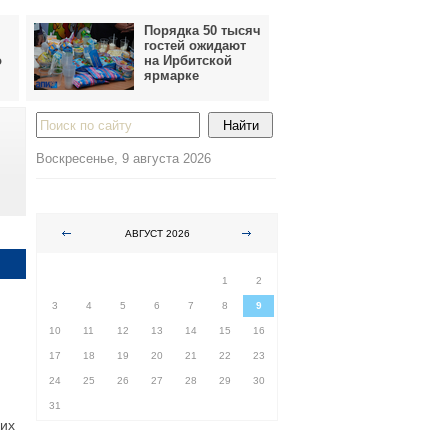
Порядка 50 тысяч
гостей ожидают
о
на Ирбитской
ярмарке
Воскресенье, 9 августа 2026
АВГУСТ 2026
ПН
ВТ
СР
ЧТ
ПТ
СБ
ВС
1
2
3
4
5
6
7
8
9
10
11
12
13
14
15
16
17
18
19
20
21
22
23
24
25
26
27
28
29
30
31
ких