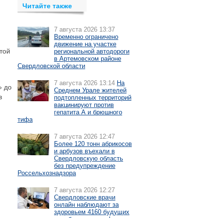
Читайте также
7 августа 2026 13:37
Временно ограничено
движение на участке
атой
региональной автодороги
в Артемовском районе
Свердловской области
7 августа 2026 13:14
На
» до
Среднем Урале жителей
в
подтопленных территорий
вакцинируют против
гепатита А и брюшного
тифа
7 августа 2026 12:47
Более 120 тонн абрикосов
и арбузов въехали в
Свердловскую область
без предупреждение
Россельхознадзора
7 августа 2026 12:27
Свердловские врачи
онлайн наблюдают за
здоровьем 4160 будущих