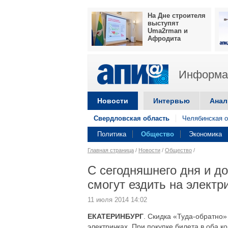
На Дне строителя
выступят
Uma2rman и
Афродита
Информац
Новости
Интервью
Анал
Свердловская область
Челябинская о
Политика
Общество
Экономика
Главная страница
/
Новости
/
Общество
/
С сегодняшнего дня и д
смогут ездить на электр
11 июля 2014 14:02
ЕКАТЕРИНБУРГ
. Скидка «Туда-обратно»
электричках. При покупке билета в оба к