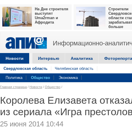
На Дне строителя
Строители
выступят
Свердловск
Uma2rman и
области ста
Афродита
зарабатыва
больше
Информационно-аналитич
Новости
Интервью
Аналитика
Фоторепорт
Свердловская область
Челябинская область
Политика
Общество
Экономика
Главная страница
/
Новости
/
Общество
/
Королева Елизавета отказа
из сериала «Игра престоло
25 июня 2014 10:44