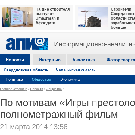
На Дне строителя
Строители
выступят
Свердловск
Uma2rman и
области ста
Афродита
зарабатыва
больше
Информационно-аналитич
Новости
Интервью
Аналитика
Фоторепорт
Свердловская область
Челябинская область
Политика
Общество
Экономика
Главная страница
/
Новости
/
Общество
/
По мотивам «Игры престоло
полнометражный фильм
21 марта 2014 13:56