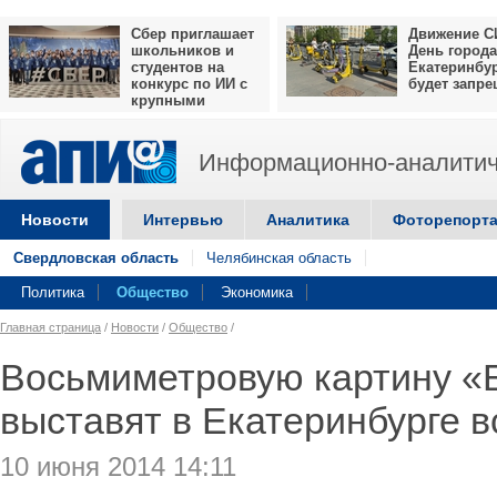
Сбер приглашает
Движение С
школьников и
День города
студентов на
Екатеринбу
конкурс по ИИ с
будет запр
крупными
призами
Информационно-аналитич
Новости
Интервью
Аналитика
Фоторепорт
Свердловская область
Челябинская область
Политика
Общество
Экономика
Главная страница
/
Новости
/
Общество
/
Восьмиметровую картину «Б
выставят в Екатеринбурге в
10 июня 2014 14:11