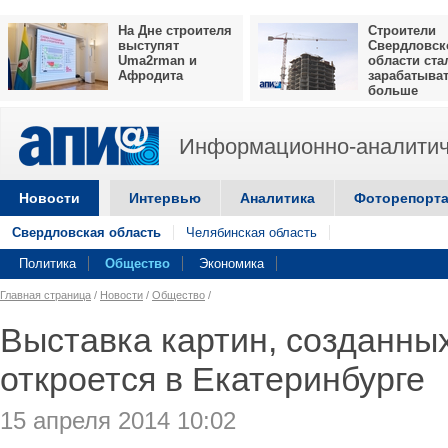
На Дне строителя
Строители
выступят
Свердловск
Uma2rman и
области ста
Афродита
зарабатыва
больше
Информационно-аналитич
Новости
Интервью
Аналитика
Фоторепорт
Свердловская область
Челябинская область
Политика
Общество
Экономика
Главная страница
/
Новости
/
Общество
/
Выставка картин, созданны
откроется в Екатеринбурге
15 апреля 2014 10:02