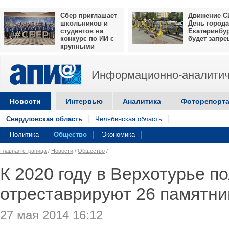
Сбер приглашает
Движение С
школьников и
День города
студентов на
Екатеринбу
конкурс по ИИ с
будет запр
крупными
призами
Информационно-аналитич
Новости
Интервью
Аналитика
Фоторепорт
Свердловская область
Челябинская область
Политика
Общество
Экономика
Главная страница
/
Новости
/
Общество
/
К 2020 году в Верхотурье п
отреставрируют 26 памятни
27 мая 2014 16:12