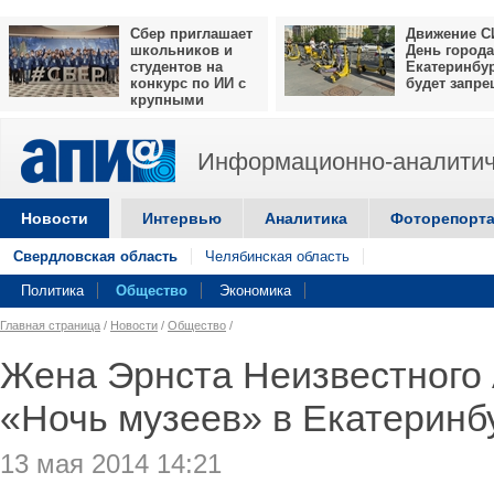
Сбер приглашает
Движение С
школьников и
День города
студентов на
Екатеринбу
конкурс по ИИ с
будет запр
крупными
призами
Информационно-аналитич
Новости
Интервью
Аналитика
Фоторепорт
Свердловская область
Челябинская область
Политика
Общество
Экономика
Главная страница
/
Новости
/
Общество
/
Жена Эрнста Неизвестного 
«Ночь музеев» в Екатеринб
13 мая 2014 14:21