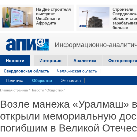
На Дне строителя
Строители
выступят
Свердловск
Uma2rman и
области ста
Афродита
зарабатыва
больше
Информационно-аналитич
Новости
Интервью
Аналитика
Фоторепорт
Свердловская область
Челябинская область
Политика
Общество
Экономика
Главная страница
/
Новости
/
Общество
/
Возле манежа «Уралмаш» в
открыли мемориальную дос
погибшим в Великой Отечес