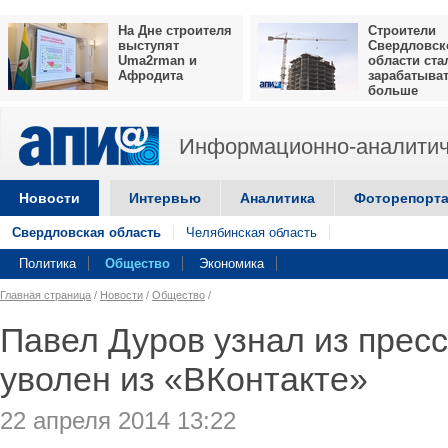
На Дне строителя
Строители
выступят
Свердловск
Uma2rman и
области ста
Афродита
зарабатыва
больше
Информационно-аналитич
Новости
Интервью
Аналитика
Фоторепорт
Свердловская область
Челябинская область
Политика
Общество
Экономика
Главная страница
/
Новости
/
Общество
/
Павел Дуров узнал из пресс
уволен из «ВКонтакте»
22 апреля 2014 13:22