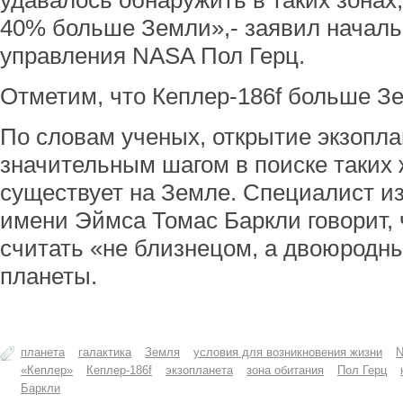
удавалось обнаружить в таких зонах
40% больше Земли»,- заявил началь
управления NASA Пол Герц.
Отметим, что Кеплер-186f больше Зе
По словам ученых, открытие экзопла
значительным шагом в поиске таких 
существует на Земле. Специалист из
имени Эймса Томас Баркли говорит, 
считать «не близнецом, а двоюродн
планеты.
планета
галактика
Земля
условия для возникновения жизни
«Кеплер»
Кеплер-186f
экзопланета
зона обитания
Пол Герц
Баркли