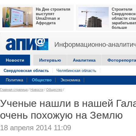
На Дне строителя
Строители
выступят
Свердловск
Uma2rman и
области ста
Афродита
зарабатыва
больше
Информационно-аналитич
Новости
Интервью
Аналитика
Фоторепорт
Свердловская область
Челябинская область
Политика
Общество
Экономика
Главная страница
/
Новости
/
Общество
/
Ученые нашли в нашей Гала
очень похожую на Землю
18 апреля 2014 11:09