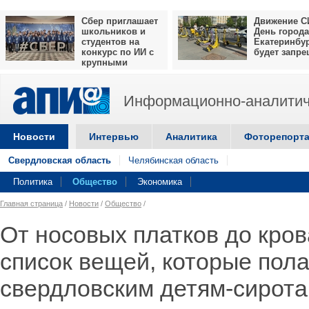
Сбер приглашает
Движение С
школьников и
День города
студентов на
Екатеринбу
конкурс по ИИ с
будет запр
крупными
призами
Информационно-аналитич
Новости
Интервью
Аналитика
Фоторепорт
Свердловская область
Челябинская область
Политика
Общество
Экономика
Главная страница
/
Новости
/
Общество
/
От носовых платков до кров
список вещей, которые пол
свердловским детям-сирота