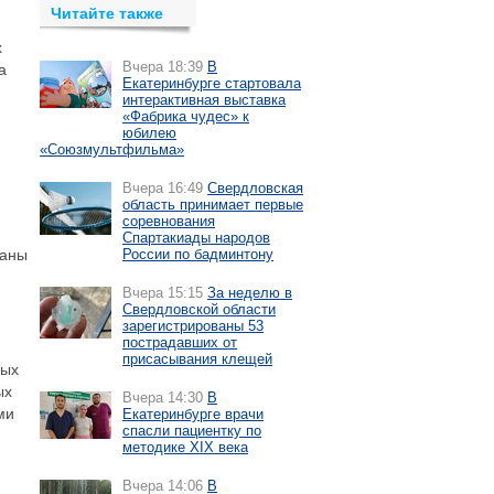
Читайте также
х
Вчера 18:39
В
а
Екатеринбурге стартовала
интерактивная выставка
«Фабрика чудес» к
юбилею
«Союзмультфильма»
Вчера 16:49
Свердловская
область принимает первые
соревнования
Спартакиады народов
наны
России по бадминтону
Вчера 15:15
За неделю в
Свердловской области
зарегистрированы 53
пострадавших от
присасывания клещей
ных
ых
Вчера 14:30
В
ми
Екатеринбурге врачи
спасли пациентку по
методике XIX века
Вчера 14:06
В