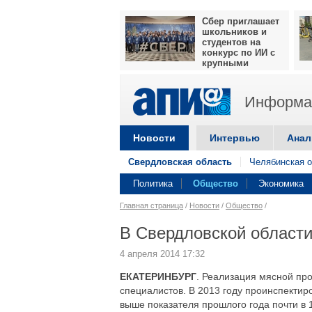
Сбер приглашает
школьников и
студентов на
конкурс по ИИ с
крупными
призами
Информац
Новости
Интервью
Анал
Свердловская область
Челябинская о
Политика
Общество
Экономика
Главная страница
/
Новости
/
Общество
/
В Свердловской области
4 апреля 2014 17:32
ЕКАТЕРИНБУРГ
. Реализация мясной пр
специалистов. В 2013 году проинспектиро
выше показателя прошлого года почти в 