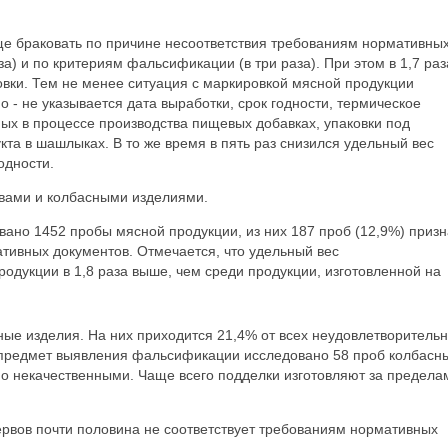
ще браковать по причине несоответствия требованиям нормативны
за) и по критериям фальсификации (в три раза). При этом в 1,7 раз
вки. Тем не менее ситуация с маркировкой мясной продукции
 - не указывается дата выработки, срок годности, термическое
ых в процессе производства пищевых добавках, упаковки под
кта в шашлыках. В то же время в пять раз снизился удельный вес
одности.
вами и колбасными изделиями.
вано 1452 пробы мясной продукции, из них 187 проб (12,9%) приз
ивных документов. Отмечается, что удельный вес
одукции в 1,8 раза выше, чем среди продукции, изготовленной на
ные изделия. На них приходится 21,4% от всех неудовлетворитель
а предмет выявления фальсификации исследовано 58 проб колбасн
но некачественными. Чаще всего подделки изготовляют за предела
ервов почти половина не соответствует требованиям нормативных