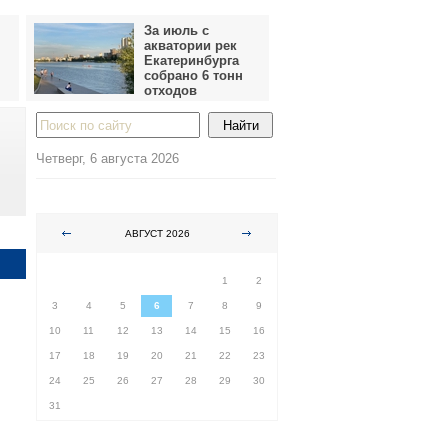
За июль с
акватории рек
Екатеринбурга
собрано 6 тонн
отходов
Четверг, 6 августа 2026
АВГУСТ 2026
ПН
ВТ
СР
ЧТ
ПТ
СБ
ВС
1
2
3
4
5
6
7
8
9
10
11
12
13
14
15
16
17
18
19
20
21
22
23
24
25
26
27
28
29
30
31