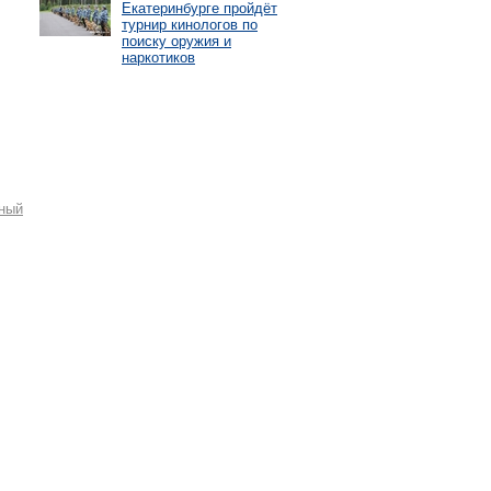
Екатеринбурге пройдёт
турнир кинологов по
поиску оружия и
наркотиков
ный