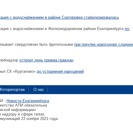
уация с водоснабжением в районе Сортировки стабилизировалась
уация с водоснабжением в Железнодорожном районе Екатеринбурга
по-
изывает свердловчан быть бдительными
при покупке новогодних сладки
ребнадзор
устроит день приема граждан
рыл СК «Курганово»
до устранения нарушений
Фоторепортаж
О нас
ПИ -
Новости Екатеринбурга
гентство АПИ обязательна.
ческой информации»
 надзору в сфере связи,
муникаций 23 ноября 2021 года.