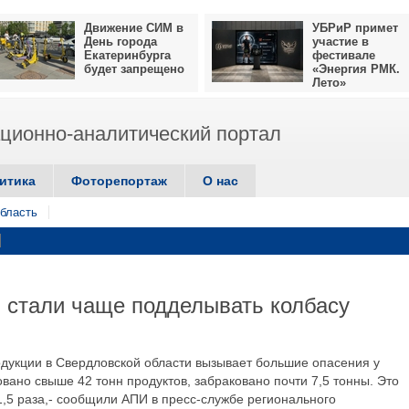
Движение СИМ в
УБРиР примет
День города
участие в
Екатеринбурга
фестивале
будет запрещено
«Энергия РМК.
Лето»
ионно-аналитический портал
итика
Фоторепортаж
О нас
бласть
 стали чаще подделывать колбасу
одукции в Свердловской области вызывает большие опасения у
вано свыше 42 тонн продуктов, забраковано почти 7,5 тонны. Это
1,5 раза,- сообщили АПИ в пресс-службе регионального