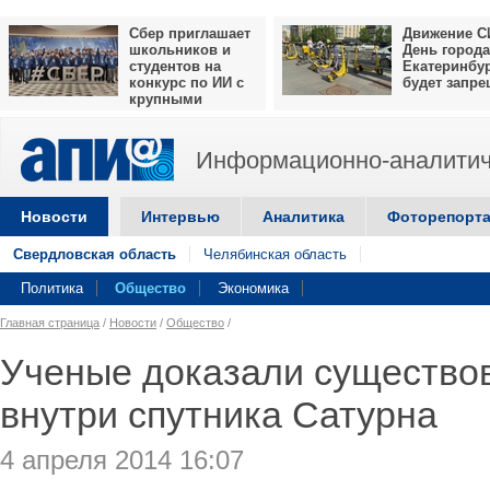
Сбер приглашает
Движение С
школьников и
День города
студентов на
Екатеринбу
конкурс по ИИ с
будет запр
крупными
призами
Информационно-аналитич
Новости
Интервью
Аналитика
Фоторепорт
Свердловская область
Челябинская область
Политика
Общество
Экономика
Главная страница
/
Новости
/
Общество
/
Ученые доказали существо
внутри спутника Сатурна
4 апреля 2014 16:07