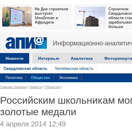
На Дне строителя
Строители
выступят
Свердловск
Uma2rman и
области ста
Афродита
зарабатыва
больше
Информационно-аналитич
Новости
Интервью
Аналитика
Фоторепорт
Свердловская область
Челябинская область
Политика
Общество
Экономика
Главная страница
/
Новости
/
Общество
/
Российским школьникам мог
золотые медали
4 апреля 2014 12:49