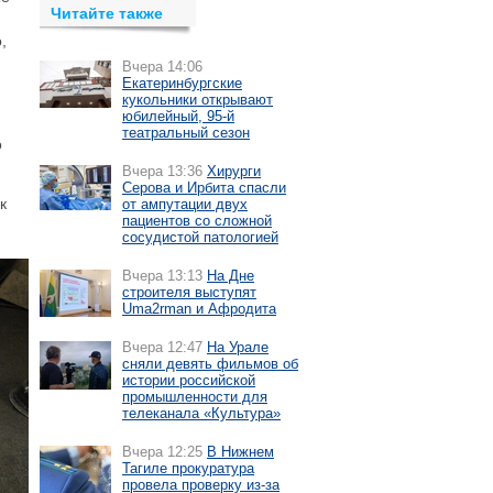
Читайте также
,
Вчера 14:06
Екатеринбургские
кукольники открывают
юбилейный, 95-й
театральный сезон
о
Вчера 13:36
Хирурги
Серова и Ирбита спасли
к
от ампутации двух
пациентов со сложной
сосудистой патологией
Вчера 13:13
На Дне
строителя выступят
Uma2rman и Афродита
Вчера 12:47
На Урале
сняли девять фильмов об
истории российской
промышленности для
телеканала «Культура»
Вчера 12:25
В Нижнем
Тагиле прокуратура
провела проверку из-за