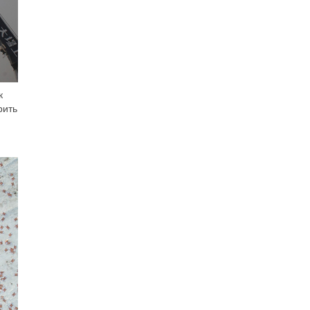
к
рить