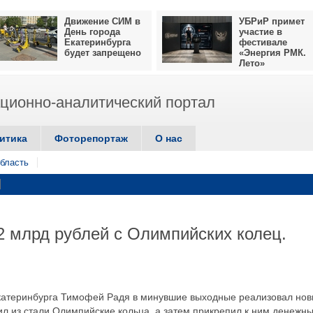
Движение СИМ в
УБРиР примет
День города
участие в
Екатеринбурга
фестивале
будет запрещено
«Энергия РМК.
Лето»
ионно-аналитический портал
итика
Фоторепортаж
О нас
бласть
 млрд рублей с Олимпийских колец.
Екатеринбурга Тимофей Радя в минувшие выходные реализовал но
вил из стали Олимпийские кольца, а затем прикрепил к ним денежн