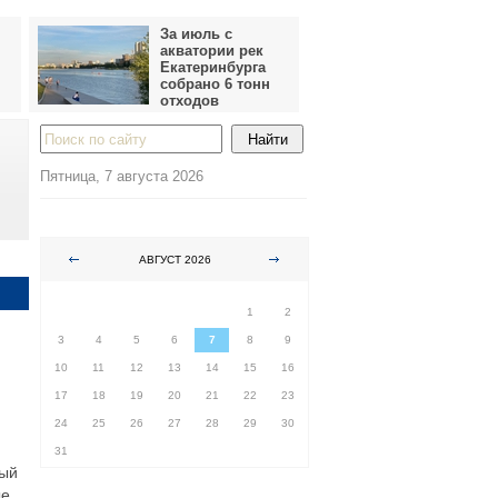
За июль с
акватории рек
Екатеринбурга
собрано 6 тонн
отходов
Пятница, 7 августа 2026
АВГУСТ 2026
ПН
ВТ
СР
ЧТ
ПТ
СБ
ВС
1
2
3
4
5
6
7
8
9
10
11
12
13
14
15
16
17
18
19
20
21
22
23
24
25
26
27
28
29
30
31
вый
ые