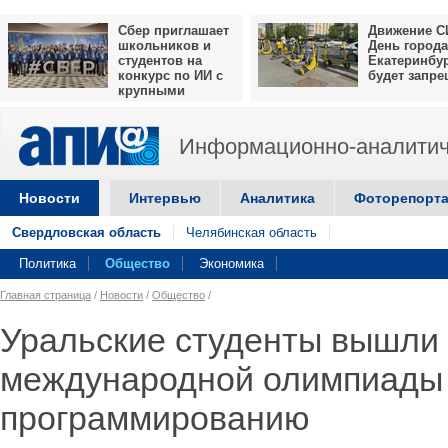
Сбер приглашает
Движение С
школьников и
День города
студентов на
Екатеринбу
конкурс по ИИ с
будет запр
крупными
призами
Информационно-аналитич
Новости
Интервью
Аналитика
Фоторепорт
Свердловская область
Челябинская область
Политика
Общество
Экономика
Главная страница
/
Новости
/
Общество
/
Уральские студенты вышли 
международной олимпиады
программированию