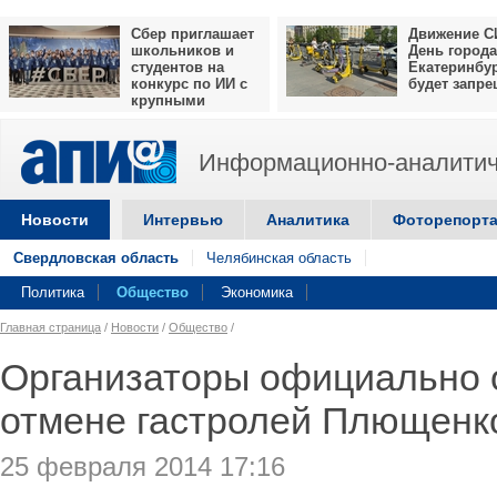
Сбер приглашает
Движение С
школьников и
День города
студентов на
Екатеринбу
конкурс по ИИ с
будет запр
крупными
призами
Информационно-аналитич
Новости
Интервью
Аналитика
Фоторепорт
Свердловская область
Челябинская область
Политика
Общество
Экономика
Главная страница
/
Новости
/
Общество
/
Организаторы официально 
отмене гастролей Плющенко
25 февраля 2014 17:16