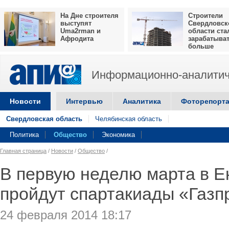
На Дне строителя
Строители
выступят
Свердловск
Uma2rman и
области ста
Афродита
зарабатыва
больше
Информационно-аналитич
Новости
Интервью
Аналитика
Фоторепорт
Свердловская область
Челябинская область
Политика
Общество
Экономика
Главная страница
/
Новости
/
Общество
/
В первую неделю марта в Е
пройдут спартакиады «Газп
24 февраля 2014 18:17