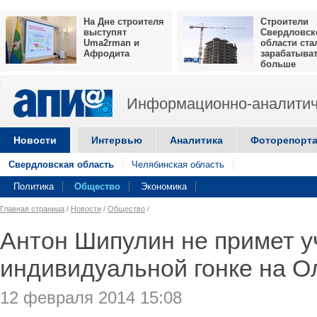
На Дне строителя
Строители
выступят
Свердловск
Uma2rman и
области ста
Афродита
зарабатыва
больше
Информационно-аналитич
Новости
Интервью
Аналитика
Фоторепорт
Свердловская область
Челябинская область
Политика
Общество
Экономика
Главная страница
/
Новости
/
Общество
/
Антон Шипулин не примет у
индивидуальной гонке на О
12 февраля 2014 15:08