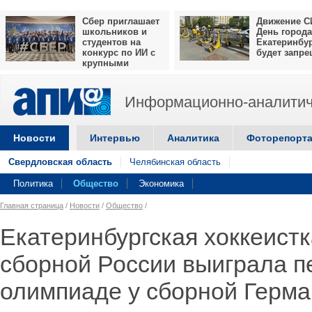
Сбер приглашает
Движение С
школьников и
День города
студентов на
Екатеринбу
конкурс по ИИ с
будет запр
крупными
призами
Информационно-аналитич
Новости
Интервью
Аналитика
Фоторепорт
Свердловская область
Челябинская область
Политика
Общество
Экономика
Главная страница
/
Новости
/
Общество
/
Екатеринбургская хоккеистк
сборной России выиграла п
олимпиаде у сборной Герм