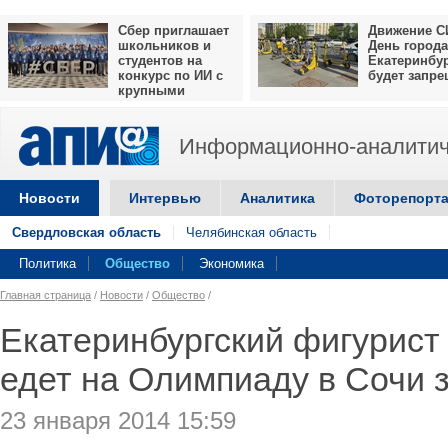
Сбер приглашает
Движение С
школьников и
День города
студентов на
Екатеринбу
конкурс по ИИ с
будет запр
крупными
призами
Информационно-аналитич
Новости
Интервью
Аналитика
Фоторепорт
Свердловская область
Челябинская область
Политика
Общество
Экономика
Главная страница
/
Новости
/
Общество
/
Екатеринбургский фигурист
едет на Олимпиаду в Сочи 
23 января 2014 15:59