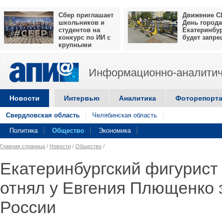
Сбер приглашает
Движение С
школьников и
День города
студентов на
Екатеринбу
конкурс по ИИ с
будет запр
крупными
призами
Информационно-аналитич
Новости
Интервью
Аналитика
Фоторепорт
Свердловская область
Челябинская область
Политика
Общество
Экономика
Главная страница
/
Новости
/
Общество
/
Екатеринбургский фигурист
отнял у Евгения Плющенко 
России