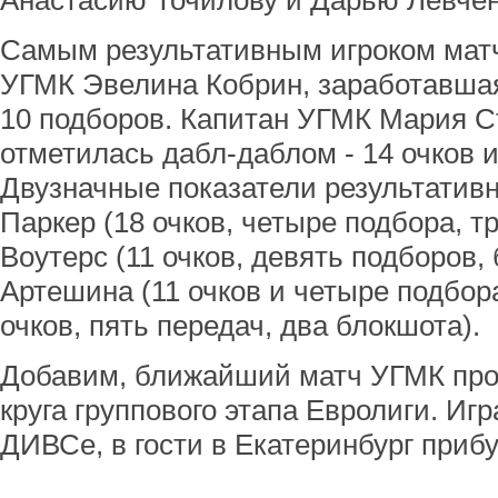
Анастасию Точилову и Дарью Левчен
Самым результативным игроком матч
УГМК Эвелина Кобрин, заработавшая 
10 подборов. Капитан УГМК Мария С
отметилась дабл-даблом - 14 очков и
Двузначные показатели результатив
Паркер (18 очков, четыре подбора, т
Воутерс (11 очков, девять подборов,
Артешина (11 очков и четыре подбор
очков, пять передач, два блокшота).
Добавим, ближайший матч УГМК пров
круга группового этапа Евролиги. Игр
ДИВСе, в гости в Екатеринбург прибу