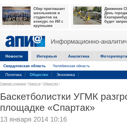
Сбер приглашает
Движение С
школьников и
День города
студентов на
Екатеринбу
конкурс по ИИ с
будет запр
крупными
призами
Информационно-аналитич
Новости
Интервью
Аналитика
Фоторепорт
Свердловская область
Челябинская область
Политика
Общество
Экономика
Главная страница
/
Новости
/
Общество
/
Баскетболистки УГМК разгр
площадке «Спартак»
13 января 2014 10:16