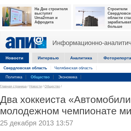
На Дне строителя
Строители
выступят
Свердловск
Uma2rman и
области ста
Афродита
зарабатыва
больше
Информационно-аналитич
Новости
Интервью
Аналитика
Фоторепорт
Свердловская область
Челябинская область
Политика
Общество
Экономика
Главная страница
/
Новости
/
Общество
/
Два хоккеиста «Автомобили
молодежном чемпионате м
25 декабря 2013 13:57